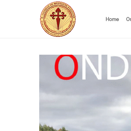
Home
On