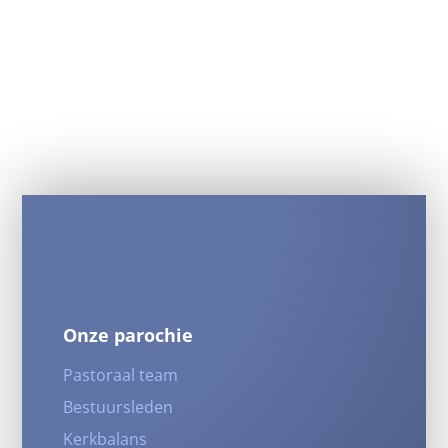
Onze parochie
Pastoraal team
Bestuursleden
Kerkbalans